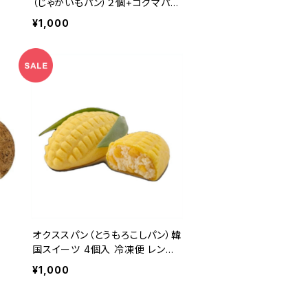
（じゃがいもパン）２個+コグマパン
（さつまいもパン）２個 韓国パン
¥1,000
詰め合わせ ベーカリー スイーツ
ギフト プレゼント お取り寄せ 人
気 新発売 大容量 高級 おやつ
オクススパン（とうもろこしパン）韓
ジ
国スイーツ 4個入 冷凍便 レンジ
でチン ギフト
¥1,000